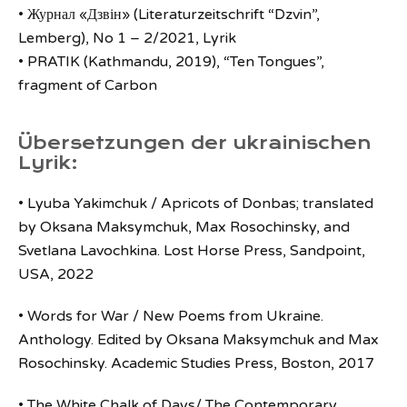
• Журнал «Дзвін» (Literaturzeitschrift “Dzvin”,
Lemberg), No 1 – 2/2021, Lyrik
• PRATIK (Kathmandu, 2019), “Ten Tongues”,
fragment of Carbon
Übersetzungen der ukrainischen
Lyrik:
• Lyuba Yakimchuk / Apricots of Donbas; translated
by Oksana Maksymchuk, Max Rosochinsky, and
Svetlana Lavochkina. Lost Horse Press, Sandpoint,
USA, 2022
• Words for War / New Poems from Ukraine.
Anthology. Edited by Oksana Maksymchuk and Max
Rosochinsky. Academic Studies Press, Boston, 2017
• The White Chalk of Days/ The Contemporary